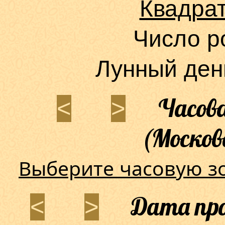
Квадра
Число р
Лунный ден
Часова
<
>
(Москов
Выберите часовую з
Дата про
<
>