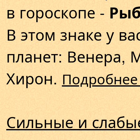
в гороскопе -
Ры
В этом знаке у ва
планет: Венера, М
Хирон.
Подробне
Сильные и слабы