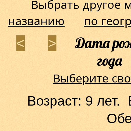
Выбрать другое
названию
по геог
Дата рож
<
>
года 
Выберите сво
Возраст: 9 лет.
Обе