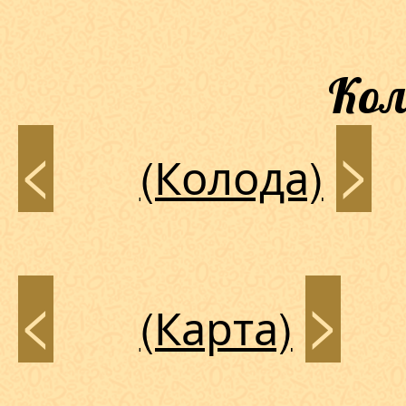
Кол
<
>
(Колода)
<
>
(Карта)