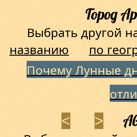
Город А
Выбрать другой 
названию
по геог
Почему Лунные дн
отл
Ав
<
>