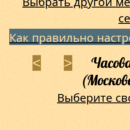
Выбрать другой ме
с
Как правильно наст
Часова
<
>
(Москов
Выберите св