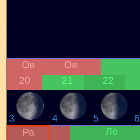
Ов
Ов
20
21
22
3
4
5
6
Ле
Ра