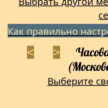
Выбрать другой ме
с
Как правильно наст
Часова
<
>
(Москов
Выберите св