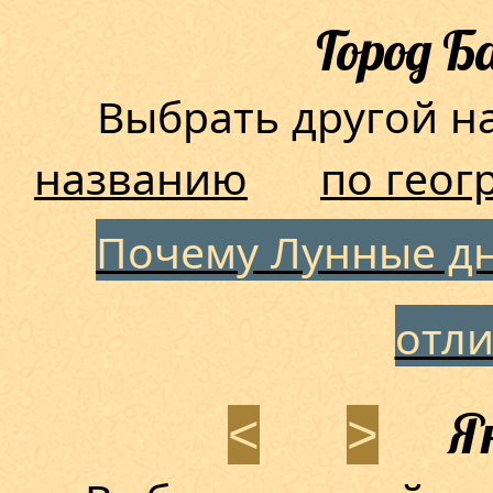
Город Б
Выбрать другой 
названию
по геог
Почему Лунные дн
отл
Ян
<
>