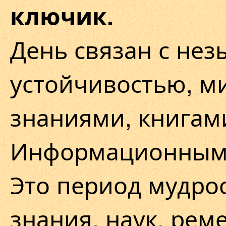
ключик.
День связан с не
устойчивостью, м
знаниями, книгам
Информационным
Это период мудрос
знания, наук, реме