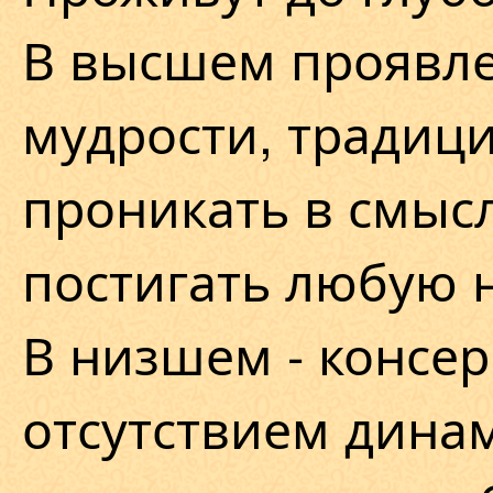
В высшем проявле
мудрости, традиц
проникать в смысл
постигать любую н
В низшем - консе
отсутствием дина