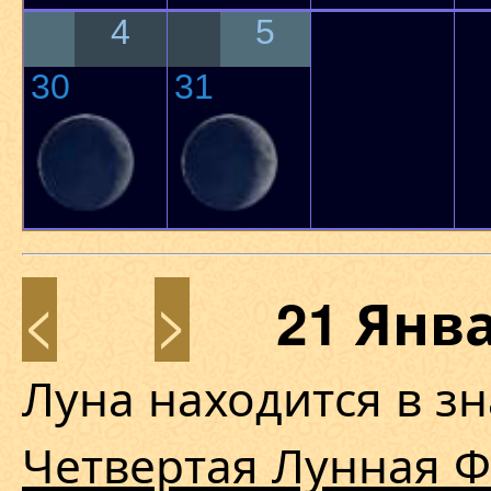
4
5
30
31
<
>
21 Янв
Луна находится в з
Четвертая Лунная Ф