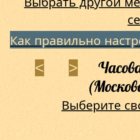
Выбрать другой ме
с
Как правильно наст
Часова
<
>
(Москов
Выберите св