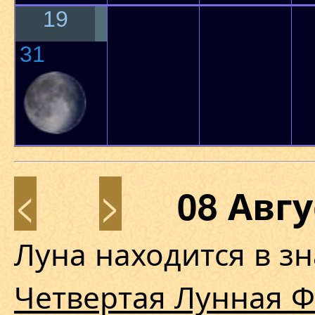
19
31
<
>
08 Авг
Луна находится в з
Четвертая Лунная Ф