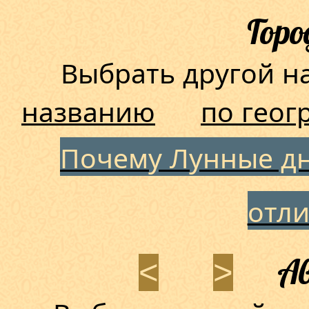
Горо
Выбрать другой 
названию
по геог
Почему Лунные дн
отл
Ав
<
>