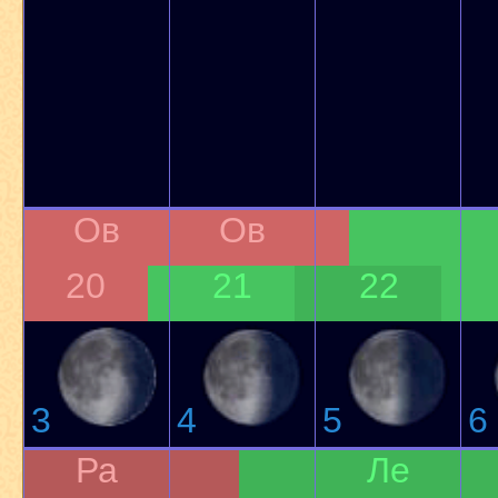
Ов
Ов
20
21
22
3
4
5
6
Ра
Ле