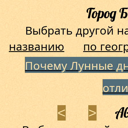
Город 
Выбрать другой 
названию
по геог
Почему Лунные дн
отл
Ав
<
>