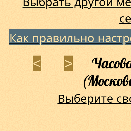
Выбрать другой ме
с
Как правильно наст
Часова
<
>
(Москов
Выберите св