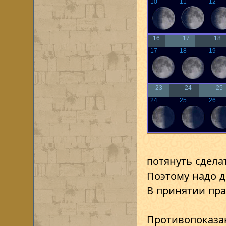
10
11
12
16
17
18
17
18
19
23
24
25
24
25
26
потянуть сдела
Поэтому надо д
В принятии пр
Противопоказан