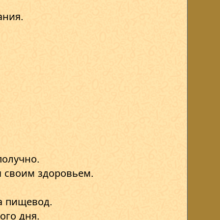
ания.
получно.
ся своим здоровьем.
а пищевод.
ого дня.