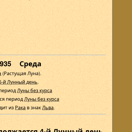
1935 Среда
а
(Растущая Луна).
5-й Лунный день
.
 период
Луны без курса
тся период
Луны без курса
одит из
Рака
в знак
Льва
.
одолжается 4-й Лунный день