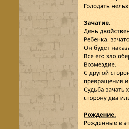
Голодать нельз
Зачатие.
День двойстве
Ребенка, зачат
Он будет наказ
Все его зло обе
Возмездие.
С другой сторо
превращения и
Судьба зачатых
сторону два или
Рождение.
Рожденные в э