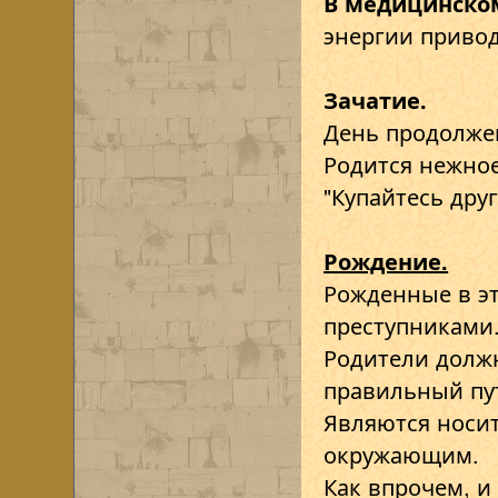
В медицинско
энергии привод
Зачатие.
День продолжен
Родится нежное
"Купайтесь друг
Рождение.
Рожденные в эт
преступниками
Родители должн
правильный пу
Являются носит
окружающим.
Как впрочем, и