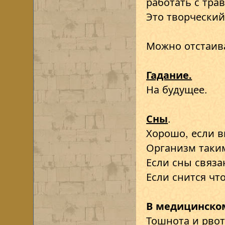
работать с тра
Это творческий
Можно отстаив
Гадание.
На будущее.
Сны
.
Хорошо, если в
Организм таким
Если сны связа
Если снится чт
В медицинско
Тошнота и рвот