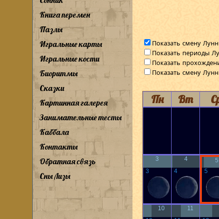
Сонник
Книга перемен
Пазлы
Показать смену Лунн
Игральные карты
Показать периоды Лу
Игральные кости
Показать прохожден
Показать смену Лун
Биоритмы
Сказки
Пн
Вт
С
Картинная галерея
Занимательные тесты
Каббала
Контакты
3
4
Обратная связь
5
3
4
5
Сны Лизы
10
11