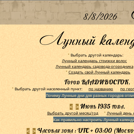
8/8/2026
Лунный календ
Выбрать другой календарь:
*
Лунный календарь стрижки волос
Лунный календарь садовода-огородника
Создать свой Лунный календарь
*
Город ВЛАДИВОСТОК.
Выбрать другой населенный пункт:
по названию
по гео
*
Почему Лунные дни для разных городов отли
Июнь 1935 года.
<
>
Выбрать другой месяц/год
Лунный день 
*
Как правильно настроить Лунный календ
Часовая зона : UTC + 03:00 (Москов
<
>