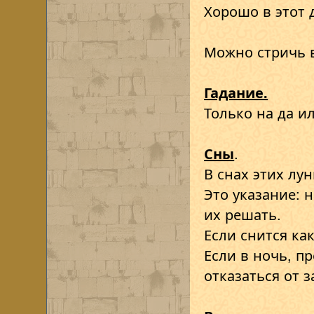
Хорошо в этот 
Можно стричь в
Гадание.
Только на да ил
Сны
.
В снах этих лу
Это указание: 
их решать.
Если снится ка
Если в ночь, п
отказаться от 