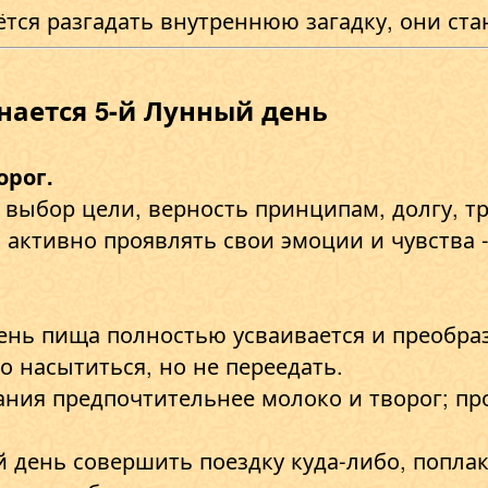
ётся разгадать внутреннюю загадку, они с
инается 5-й Лунный день
орог.
 выбор цели, верность принципам, долгу, 
активно проявлять свои эмоции и чувства - 
день пища полностью усваивается и преобраз
до насытиться, но не переедать.
ания предпочтительнее молоко и творог; п
 день совершить поездку куда-либо, поплак