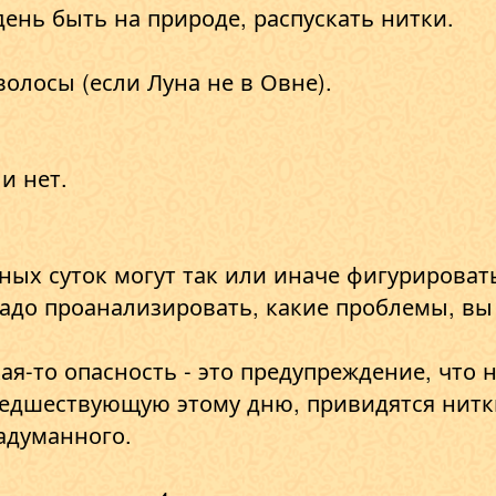
день быть на природе, распускать нитки.
олосы (если Луна не в Овне).
и нет.
нных суток могут так или иначе фигурирова
надо проанализировать, какие проблемы, вы
кая-то опасность - это предупреждение, чт
редшествующую этому дню, привидятся нитки
задуманного.