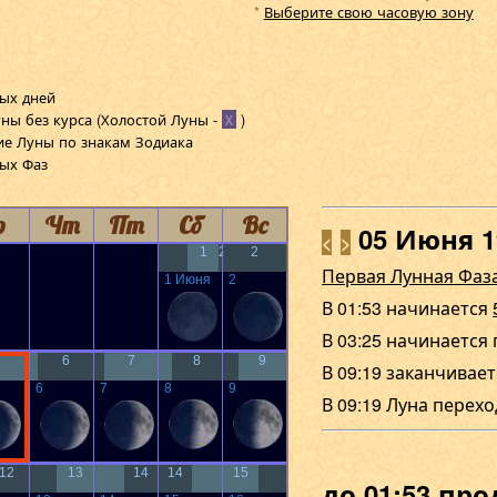
Выберите свою часовую зону
*
ых дней
ны без курса
(Холостой Луны -
)
Х
ие Луны по знакам Зодиака
ных Фаз
р
Чт
Пт
Сб
Вс
05 Июня 
<
>
1
2
2
Первая Лунная Фаз
1 Июня
2
В 01:53 начинается
В 03:25 начинается
6
7
8
9
В 09:19 заканчивае
6
7
8
9
В 09:19 Луна перех
12
13
14
14
15
до 01:53 пр