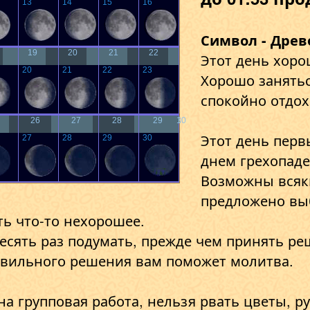
13
14
15
16
Символ - Древ
19
20
21
22
Этот день хоро
20
21
22
23
Хорошо занять
спокойно отдох
26
27
28
29
30
1
Этот день перв
27
28
29
30
днем грехопаде
Возможны всяк
предложено вы
ть что-то нехорошее.
есять раз подумать, прежде чем принять ре
авильного решения вам поможет молитва.
а групповая работа, нельзя рвать цветы, ру