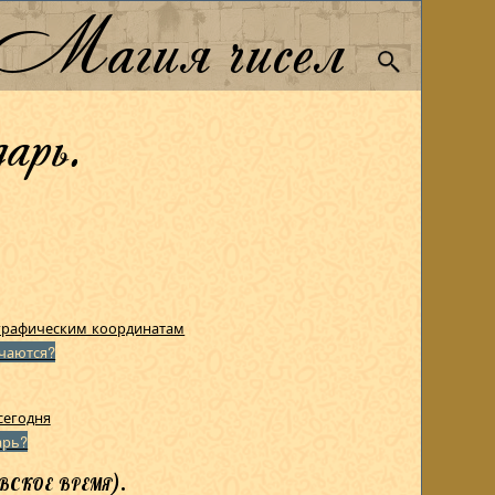
Магия чисел
арь.
графическим координатам
чаются?
сегодня
арь?
ское время).