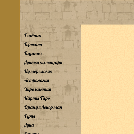
Главная
Гороскоп
Гадания
Лунный календарь
Нумерология
Астрология
Хиромантия
Карты Таро
Оракул Ленорман
Руны
Луна