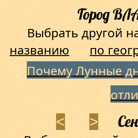
Город В
Выбрать другой 
названию
по геог
Почему Лунные дн
отл
Сен
<
>