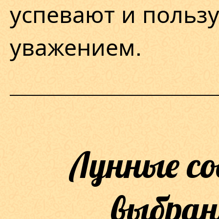
успевают и польз
уважением.
Лунные с
выбран