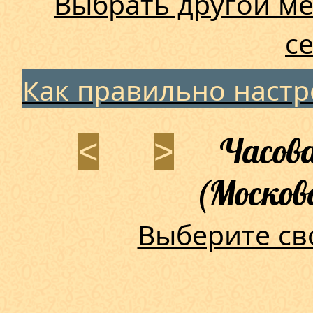
Выбрать другой ме
с
Как правильно наст
Часова
<
>
(Москов
Выберите св