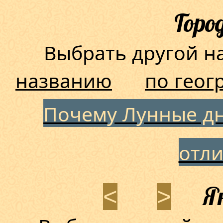
Горо
Выбрать другой 
названию
по геог
Почему Лунные дн
отл
Ян
<
>