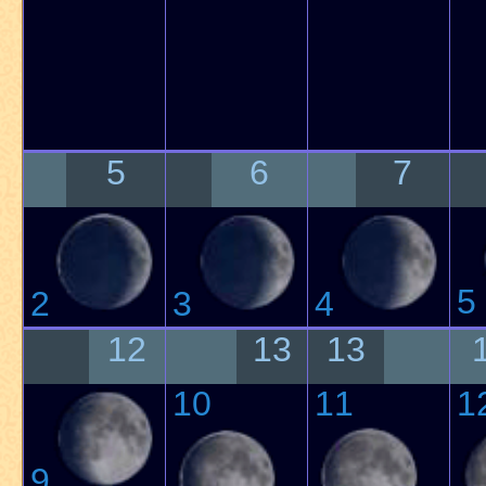
5
6
7
5
2
3
4
12
13
13
10
11
1
9