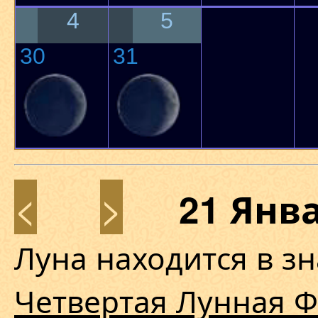
4
5
30
31
<
>
21 Янв
Луна находится в з
Четвертая Лунная Ф