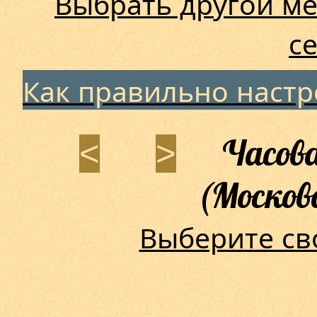
Выбрать другой ме
с
Как правильно наст
Часова
<
>
(Москов
Выберите св