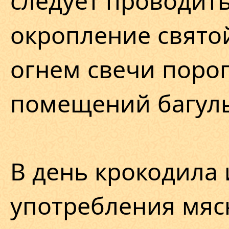
окропление свято
огнем свечи поро
помещений багул
В день крокодила 
употребления мяс