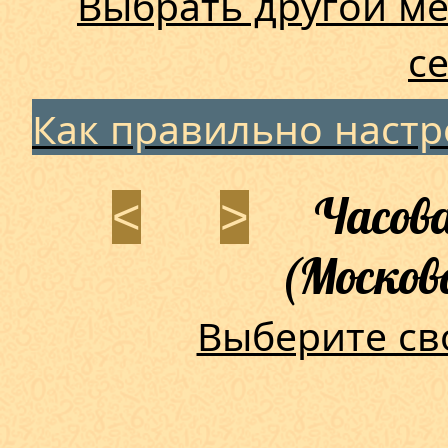
Выбрать другой ме
с
Как правильно наст
Часова
<
>
(Москов
Выберите св