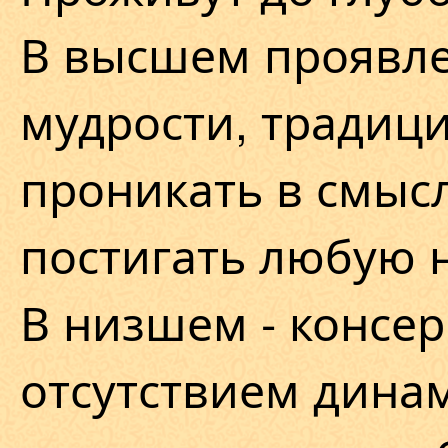
В высшем проявле
мудрости, традиц
проникать в смысл
постигать любую н
В низшем - консе
отсутствием дина