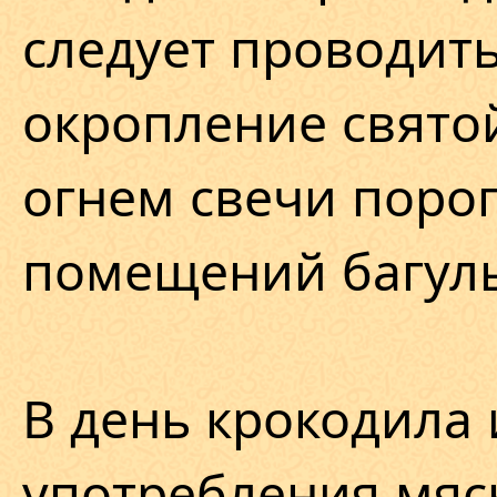
следует проводить
окропление свято
огнем свечи поро
помещений багул
В день крокодила 
употребления мяс