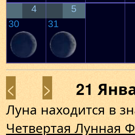
4
5
30
31
<
>
21 Янв
Луна находится в з
Четвертая Лунная Ф