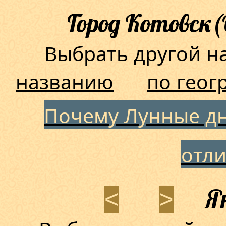
Город Котовск(
Выбрать другой 
названию
по геог
Почему Лунные дн
отл
Ян
<
>