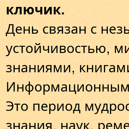
ключик.
День связан с не
устойчивостью, м
знаниями, книгам
Информационным
Это период мудрос
знания, наук, реме