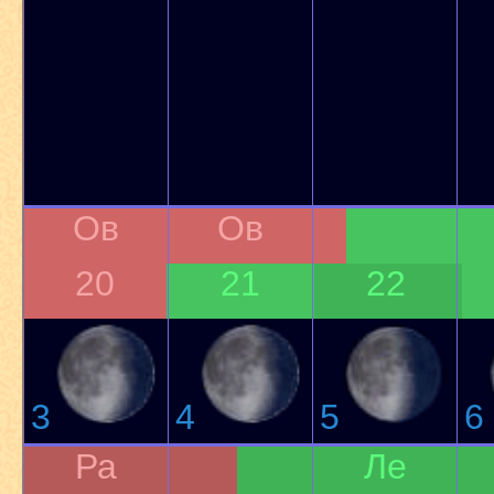
Ов
Ов
20
21
22
3
4
5
6
Ра
Ле