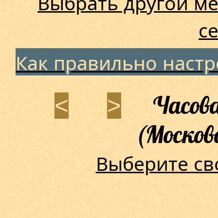
Выбрать другой ме
с
Как правильно наст
Часова
<
>
(Москов
Выберите св