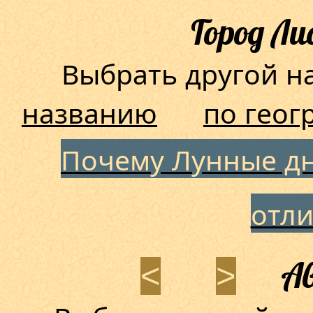
Город Л
Выбрать другой 
названию
по геог
Почему Лунные дн
отл
Ав
<
>