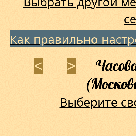
Выбрать другой ме
с
Как правильно наст
Часова
<
>
(Москов
Выберите св