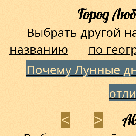
Город Лю
Выбрать другой 
названию
по геог
Почему Лунные дн
отл
Ав
<
>