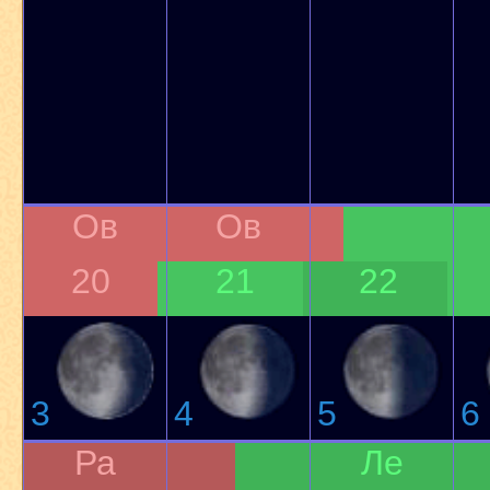
Ов
Ов
20
21
22
3
4
5
6
Ра
Ле