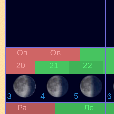
Ов
Ов
20
21
22
3
4
5
6
Ра
Ле