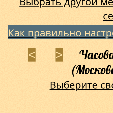
Выбрать другой ме
с
Как правильно наст
Часова
<
>
(Москов
Выберите св