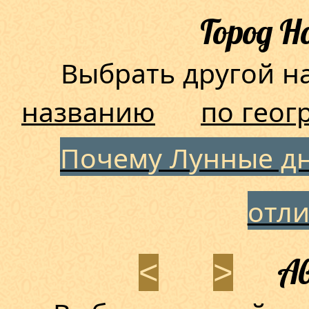
Город Н
Выбрать другой 
названию
по геог
Почему Лунные дн
отл
Ав
<
>