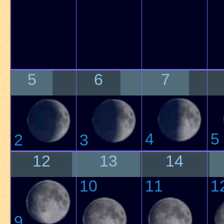
5
6
7
4
5
2
3
12
13
14
10
11
1
9