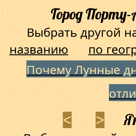
Город Порту-
Выбрать другой 
названию
по геог
Почему Лунные дн
отл
Ян
<
>