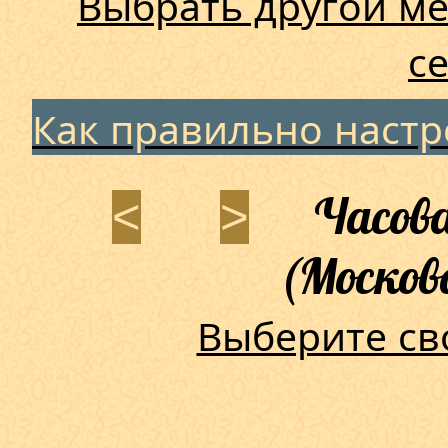
Выбрать другой ме
с
Как правильно наст
Часова
<
>
(Москов
Выберите св