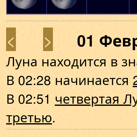
<
>
01 Фев
Луна находится в з
В 02:28 начинается
В 02:51
четвертая Л
третью
.