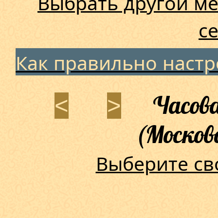
Выбрать другой ме
с
Как правильно наст
Часова
<
>
(Москов
Выберите св