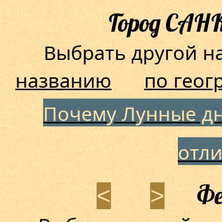
Город САН
Выбрать другой 
названию
по геог
Почему Лунные дн
отл
Фе
<
>