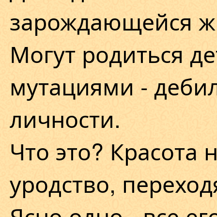
зарождающейся ж
Могут родиться де
мутациями - деби
личности.
Что это? Красота 
уродство, перехо
Ясно одно - все е