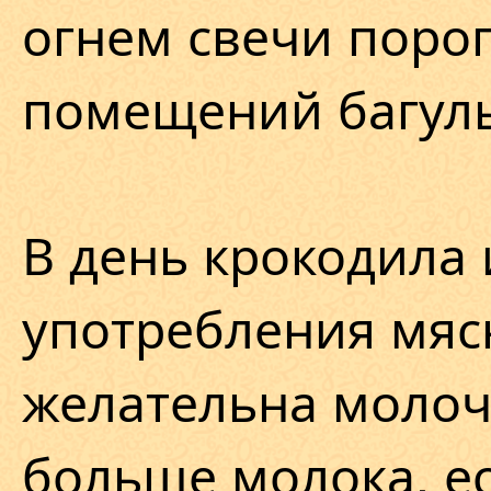
огнем свечи поро
помещений багул
В день крокодила 
употребления мяс
желательна молоч
больше молока, ес