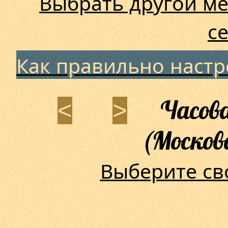
Выбрать другой ме
с
Как правильно наст
Часова
<
>
(Москов
Выберите св