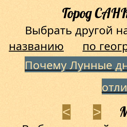
Город САН
Выбрать другой 
названию
по геог
Почему Лунные дн
отл
М
<
>