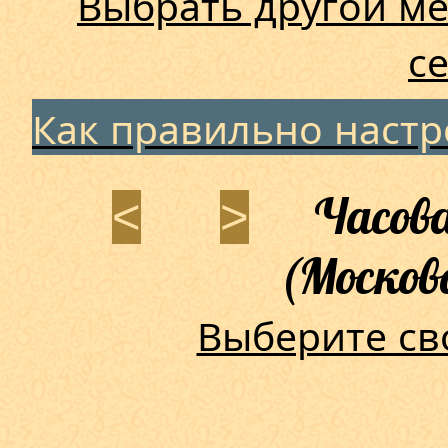
Выбрать другой ме
с
Как правильно наст
Часова
<
>
(Москов
Выберите св