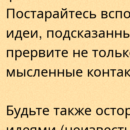
Постарайтесь всп
идеи, подсказанны
прервите не тольк
мысленные контак
Будьте также ост
идеями (неизвестн