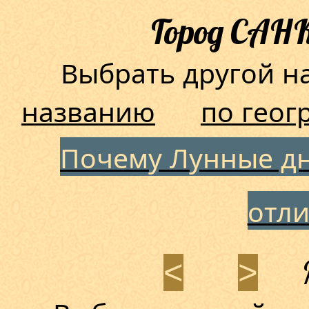
Город САН
Выбрать другой 
названию
по геог
Почему Лунные дн
отл
<
>