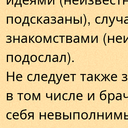
подсказаны), слу
знакомствами (неи
подослал).
Не следует также 
в том числе и бра
себя невыполним