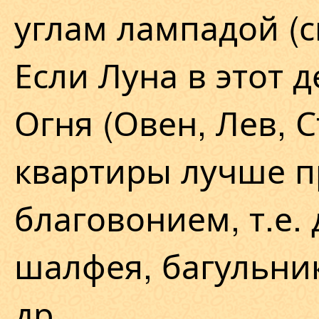
углам лампадой (с
Если Луна в этот д
Огня (Овен, Лев, С
квартиры лучше п
благовонием, т.е.
шалфея, багульни
др.