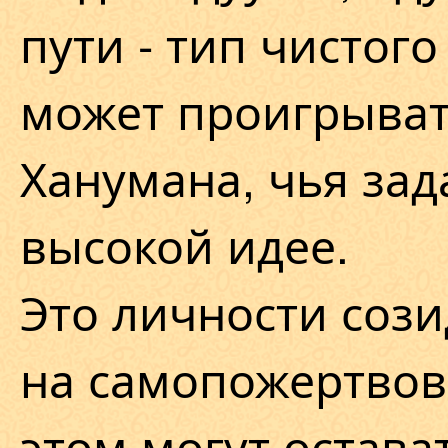
пути - тип чистого
может проигрыват
Ханумана, чья зад
высокой идее.
Это личности соз
на самопожертвова
этом могут остав