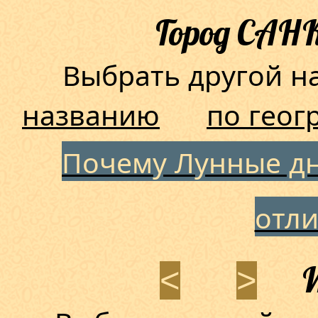
Город САН
Выбрать другой 
названию
по геог
Почему Лунные дн
отл
И
<
>