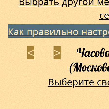
Выбрать другой ме
с
Как правильно наст
Часова
<
>
(Москов
Выберите св