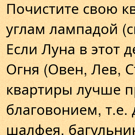
Почистите свою кв
углам лампадой (с
Если Луна в этот д
Огня (Овен, Лев, С
квартиры лучше п
благовонием, т.е.
шалфея, багульни