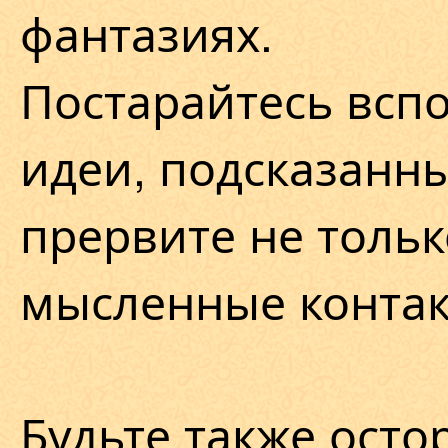
фантазиях.
Постарайтесь всп
идеи, подсказанны
прервите не тольк
мысленные контак
Будьте также ост