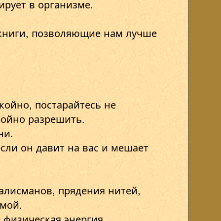
ирует в организме.
 книги, позволяющие нам лучше
койно, постарайтесь не
окойно разрешить.
ни.
сли он давит на вас и мешает
алисманов, прядения нитей,
рмой.
 физическая энергия.