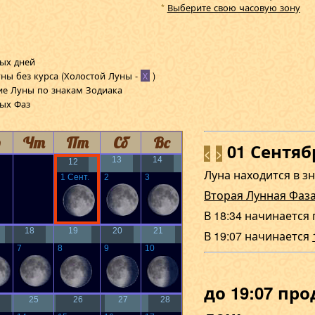
Выберите свою часовую зону
*
ых дней
ны без курса
(Холостой Луны -
)
Х
ие Луны по знакам Зодиака
ных Фаз
р
Чт
Пт
Сб
Вс
01 Сентя
<
>
13
14
12
Луна находится в з
1 Сeнт.
2
3
Вторая Лунная Фаз
В 18:34 начинается
18
19
20
21
В 19:07 начинается
7
8
9
10
до 19:07 пр
25
26
27
28