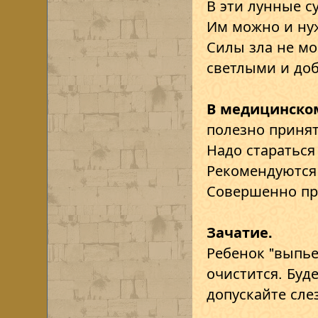
В эти лунные с
Им можно и ну
Силы зла не мо
светлыми и до
В медицинско
полезно приня
Надо стараться
Рекомендуются 
Совершенно пр
Зачатие.
Ребенок "выпье
очистится. Буд
допускайте слез