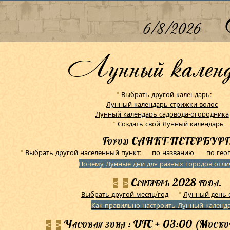
6/8/2026
Лунный календ
Выбрать другой календарь:
*
Лунный календарь стрижки волос
Лунный календарь садовода-огородника
Создать свой Лунный календарь
*
Город САНКТ-ПЕТЕРБУРГ
Выбрать другой населенный пункт:
по названию
по гео
*
Почему Лунные дни для разных городов отли
Сентябрь 2028 года.
<
>
Выбрать другой месяц/год
Лунный день 
*
Как правильно настроить Лунный календ
Часовая зона : UTC + 03:00 (Москов
<
>