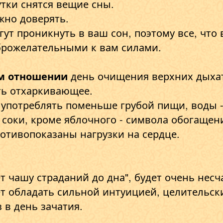
утки снятся вещие сны.
жно доверять.
гут проникнуть в ваш сон, поэтому все, что
брожелательными к вам силами.
м отношении
день очищения верхних дыхате
ть отхаркивающее.
 употреблять поменьше грубой пищи, воды -
соки, кроме яблочного - символа обогащен
отивопоказаны нагрузки на сердце.
т чашу страданий до дна", будет очень несч
ет обладать сильной интуицией, целительск
 в день зачатия.