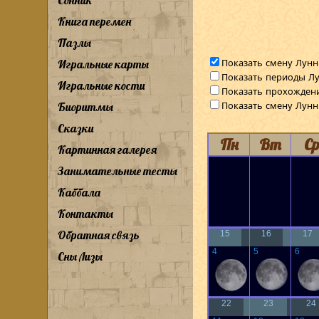
Сонник
Книга перемен
Пазлы
Показать смену Лунн
Игральные карты
Показать периоды Лу
Игральные кости
Показать прохожден
Показать смену Лун
Биоритмы
Сказки
Пн
Вт
С
Картинная галерея
Занимательные тесты
Каббала
Контакты
Обратная связь
15
16
17
4
5
6
Сны Лизы
22
23
24