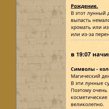
Рождение.
В этот лунный 
выпасть немало
хромать или из
или из-за пере
в 19:07 нач
Символы - кол
Магический де
В эти лунные с
Поэтому очень 
косметические 
великолепно.