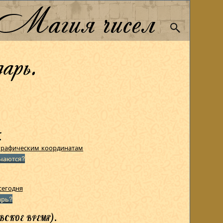
Магия чисел
арь.
.
графическим координатам
чаются?
сегодня
арь?
ское время).