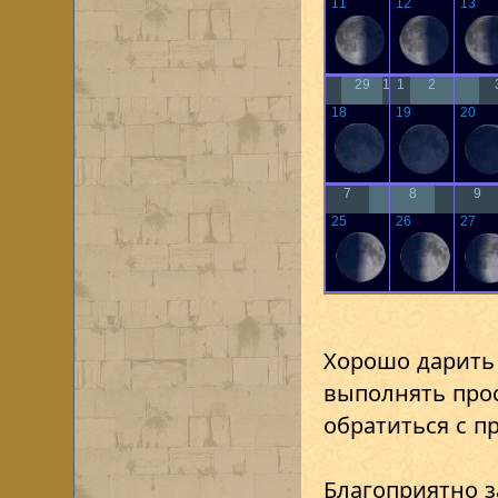
11
12
13
29
1
1
2
18
19
20
7
8
9
25
26
27
Хорошо дарить
выполнять прос
обратиться с п
Благоприятно з