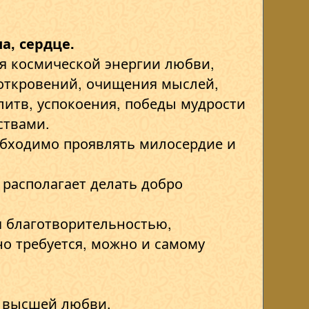
а, сердце.
я космической энергии любви,
откровений, очищения мыслей,
итв, успокоения, победы мудрости
ствами.
обходимо проявлять милосердие и
 располагает делать добро
я благотворительностью,
но требуется, можно и самому
а высшей любви.