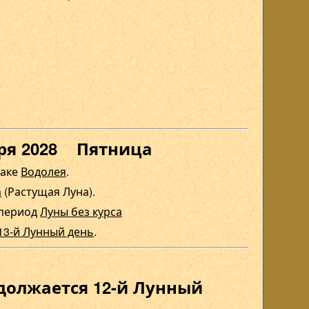
бря 2028 Пятница
наке
Водолея
.
а
(Растущая Луна).
 период
Луны без курса
13-й Лунный день
.
одолжается 12-й Лунный