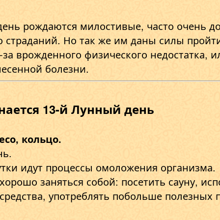
день рождаются милостивые, часто очень д
 страданий. Но так же им даны силы пройти
-за врожденного физического недостатка, ил
несенной болезни.
инается 13-й Лунный день
есо, кольцо.
нь.
утки идут процессы омоложения организма.
хорошо заняться собой: посетить сауну, и
средства, употреблять побольше полезных п