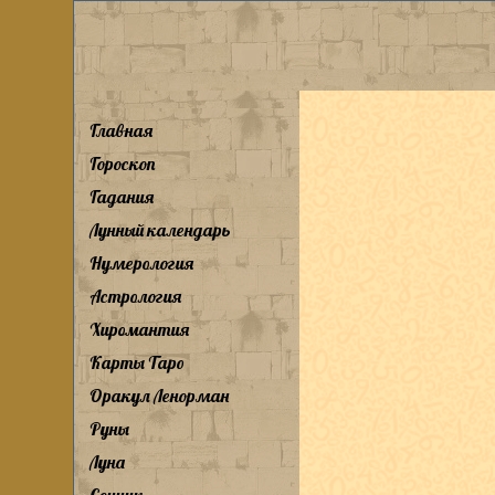
Главная
Гороскоп
Гадания
Лунный календарь
Нумерология
Астрология
Хиромантия
Карты Таро
Оракул Ленорман
Руны
Луна