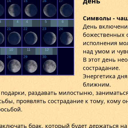
день
14
15
16
17
Символы - чаш
3
4
4
5
6
День включени
21
22
23
24
божественных 
исполнения мол
над умом и чув
10
11
12
28
29
30
В этот день не
сострадание.
Энергетика дня
ближним.
 подарки, раздавать милостыню, заниматьс
ьбы, проявлять сострадание к тому, кому о
росьбой.
аключать брак, который будет держаться н