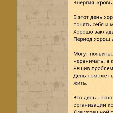
Энергия, кровь
В этот день х
понять себя и 
Хорошо заклад
Период хорош д
Могут появитьс
нервничать, а 
Решив проблем
День поможет в
жить.
Это день накоп
организации ко
Для успешной 