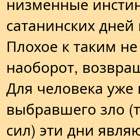
низменные инстин
сатанинских дней 
Плохое к таким не 
наоборот, возвра
Для человека уже
выбравшего зло (т
сил) эти дни явля