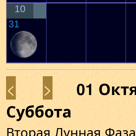
10
31
<
>
01 Окт
Суббота
Вторая Лунная Фаза