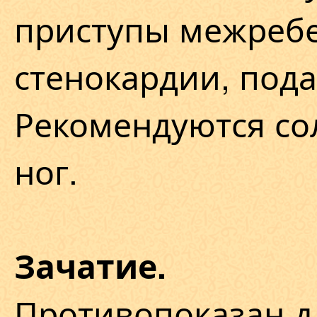
приступы межребе
стенокардии, пода
Рекомендуются со
ног.
Зачатие.
Противопоказан д