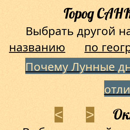
Город САН
Выбрать другой 
названию
по геог
Почему Лунные дн
отл
Окт
<
>