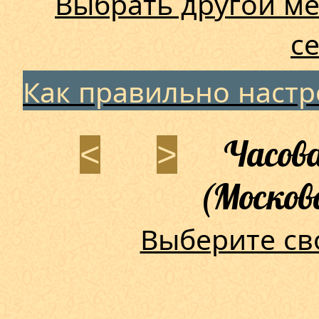
Выбрать другой ме
с
Как правильно наст
Часова
<
>
(Москов
Выберите св