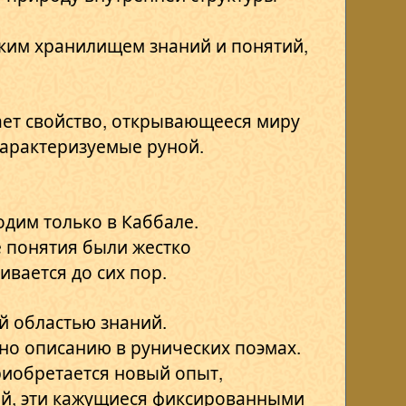
ским хранилищем знаний и понятий,
ает свойство, открывающееся миру
характеризуемые руной.
дим только в Каббале.
е понятия были жестко
вается до сих пор.
й областью знаний.
но описанию в рунических поэмах.
риобретается новый опыт,
й, эти кажущиеся фиксированными