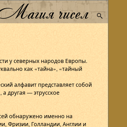
Магия чисел
ости у северных народов Европы.
уквально как «тайна», «тайный
ский алфавит представляет собой
, а другая — этрусское
сей обнаружено именно на
и, Фризии, Голландии, Англии и