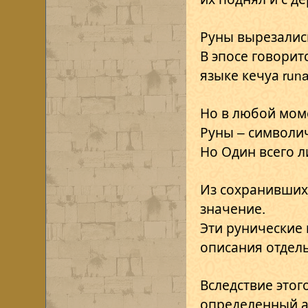
Руны вырезалис
В эпосе говорит
языке кечуа run
Но в любой моме
Руны – символич
Но Один всего л
Из сохранившихс
значение.
Эти рунические 
описания отдел
Вследствие этог
определенный а