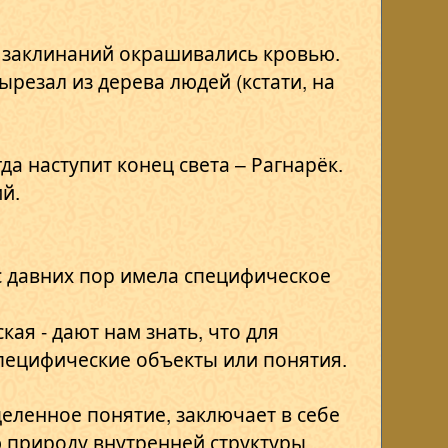
 заклинаний окрашивались кровью.
ырезал из дерева людей (кстати, на
а наступит конец света – Рагнарёк.
й.
 с давних пор имела специфическое
кая - дают нам знать, что для
специфические объекты или понятия.
деленное понятие, заключает в себе
 природу внутренней структуры