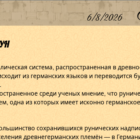
6/8/2026
ун
олическая система, распространенная в древн
сходит из германских языков и переводится б
.
остраненное среди ученых мнение, что руниче
тем, одна из которых имеет исконно германское
льшинство сохранившихся рунических надпи
еления древнегерманских племён — в Германи