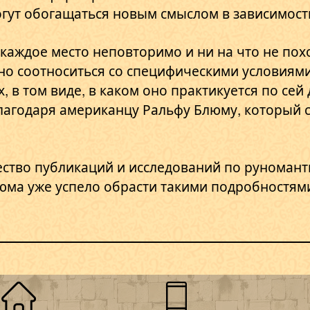
гут обогащаться новым смыслом в зависимости
каждое место неповторимо и ни на что не пох
но соотноситься со специфическими условиями
х, в том виде, в каком оно практикуется по сей
благодаря американцу Ральфу Блюму, который 
ество публикаций и исследований по руноманти
ма уже успело обрасти такими подробностями,