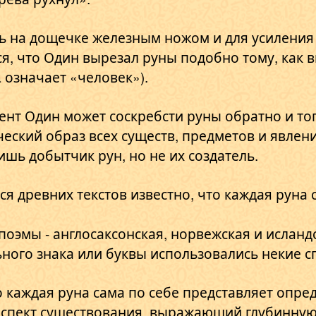
ь на дощечке железным ножом и для усиления
ся, что Один вырезал руны подобно тому, как в
a означает «человек»).
нт Один может соскребсти руны обратно и тогд
еский образ всех существ, предметов и явлени
ишь добытчик рун, но не их создатель.
я древних текстов известно, что каждая руна
поэмы - англосаксонская, норвежская и исландс
ьного знака или буквы использовались некие 
о каждая руна сама по себе представляет опре
спект существования, выражающий глубинную