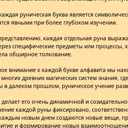
 каждая руническая буква является символиче
ятся явными при более глубоком изучении.
 представлению, каждая отдельная руна выраж
ерез специфические предметы или процессы, 
ела обширное толкование.
ое внимание к каждой букве алфавита мы нахо
т многих древних магических систем знания, гд
 в далеком прошлом, руническое учение разви
 делает его очень динамичной и созидательно
чение каждой руны фиксировано, соответствен
с каждым новым днем создаются новые вещи, п
витие и формирование новых взаимоотношени