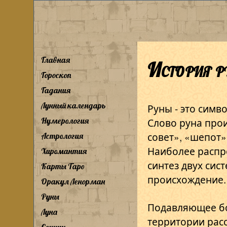
Главная
История р
Гороскоп
Гадания
Лунный календарь
Руны - это симв
Слово руна прои
Нумерология
совет», «шепот»
Астрология
Наиболее распр
Хиромантия
синтез двух сис
Карты Таро
происхождение.
Оракул Ленорман
Руны
Подавляющее бо
Луна
территории расс