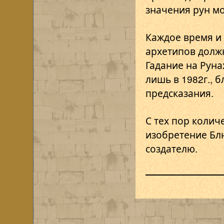
значения рун мо
Каждое время и 
архетипов долж
Гадание на Руна
лишь в 1982г., 
предсказания.
С тех пор колич
изобретение Блю
создателю.