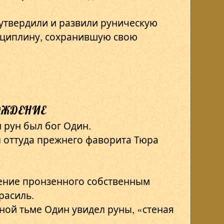
утвердили и развили руническую
сциплину, сохранившую свою
ждение
 рун был бог Один.
л оттуда прежнего фаворита Тюра
ение пронзенного собственным
расиль.
ной тьме Один увидел руны, «стеная