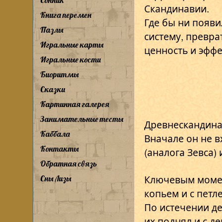
Сонник
Скандинавии.
Книга перемен
Где бы ни появ
Пазлы
систему, превр
Игральные карты
ценность и эффе
Игральные кости
Биоритмы
Сказки
Картинная галерея
Занимательные тесты
Древнескандинав
Каббала
Вначале он не в
Контакты
(аналога Зевса)
Обратная связь
Ключевым момен
Сны Лизы
копьем и с петл
По истечении д
их поднял и с д