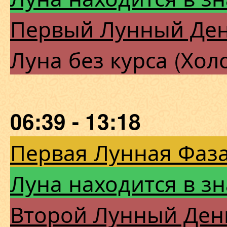
Первый Лунный Де
Луна без курса (Хол
06:39 - 13:18
Первая Лунная Фаза
Луна находится в з
Второй Лунный Ден