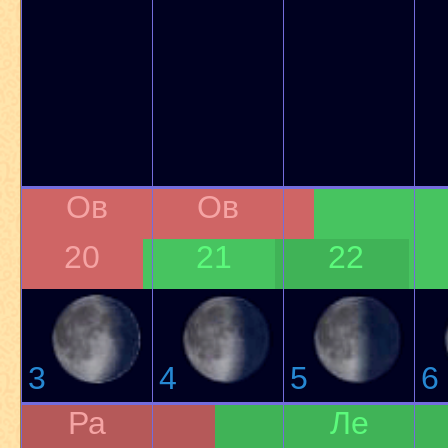
Ов
Ов
20
21
22
3
4
5
6
Ра
Ле