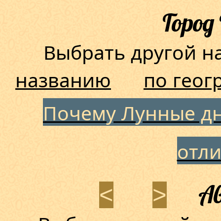
Город
Выбрать другой 
названию
по геог
Почему Лунные дн
отл
Ав
<
>