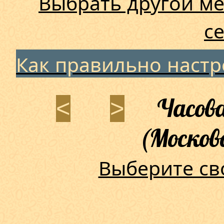
Выбрать другой ме
с
Как правильно наст
Часова
<
>
(Москов
Выберите св